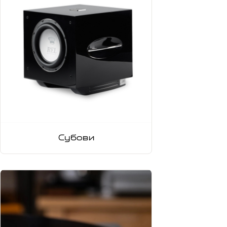
Субови