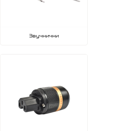
Звучнички