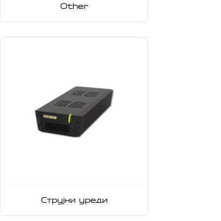
Other
Струјни уреди