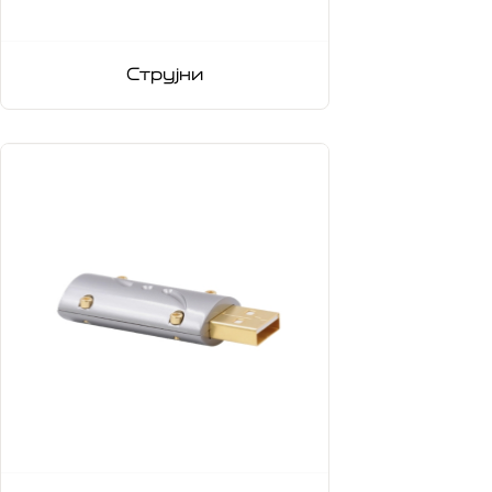
Струјни