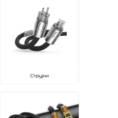
Струјни