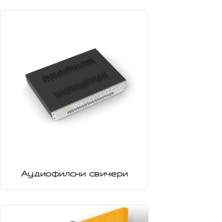
Аудиофилски свичери