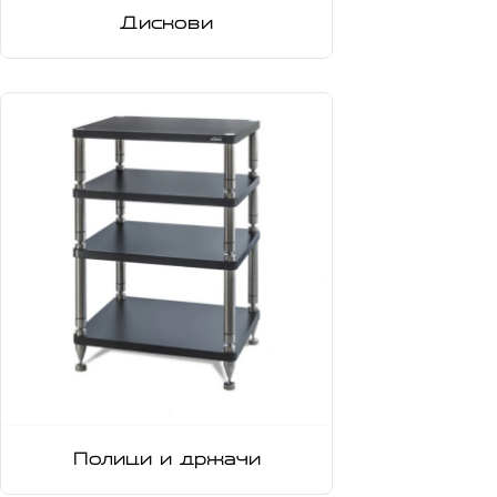
Дискови
Полици и држачи