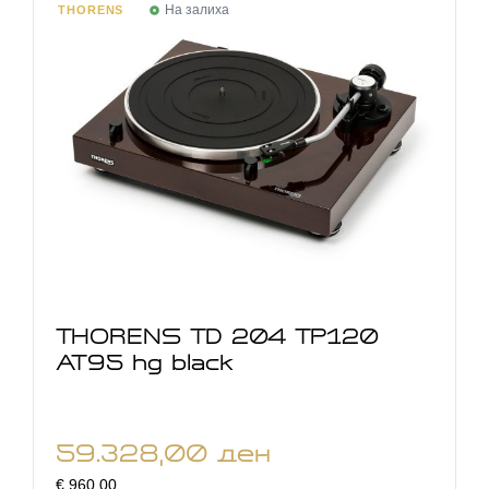
На залиха
THORENS
THORENS TD 204 TP120
AT95 hg black
59.328,00
ден
€ 960,00