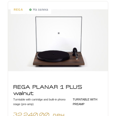
На залиха
REGA
REGA PLANAR 1 PLUS
walnut
Turntable with cartridge and built-in phono
TURNTABLE WITH
stage (pre-amp)
PREAMP
32.240,00
ден