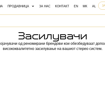
З
НА
ПРОДАВНИЦА
ЗА НАС
КОНТАКТ
Засилувачи
појачувачи од реномирани брендови кои обезбедуваат допо
висококвалитетно засилување на вашиот стерео систем.