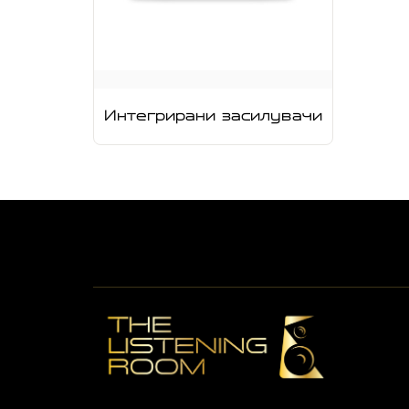
Интегрирани засилувачи
High-End Hi-Fi & Premium Shop во Скопје со