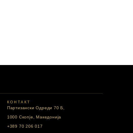
КОНТАКТ
Партизански Одреди 70 Б,
1000 Скопје, Македонија
+389 70 206 017