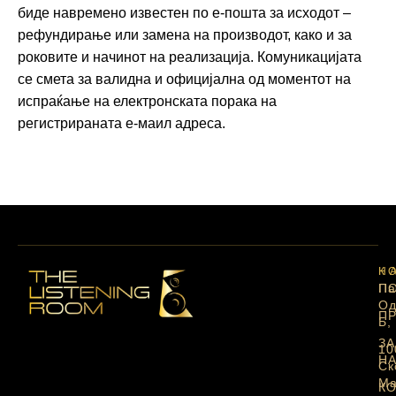
биде навремено известен по е-пошта за исходот –
рефундирање или замена на производот, како и за
роковите и начинот на реализација. Комуникацијата
се смета за валидна и официјална од моментот на
испраќање на електронската порака на
регистрираната е-маил адреса.
Н
К
П
Па
Од
П
Б,
High-End Hi-Fi & Premium Shop во Скопје со
ЗА
10
курирана аудио опрема, listening room
Н
Ск
искуство и персонализирани аудио
Ма
презентации со закажување.
КО