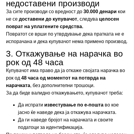
недоставени производи
За сите производи со вредност до
30.000 денари
кои
не се
доставени до купувачот
, следува
целосен
поврат на уплатените средства.
Повратот се врши по утврдување дека пратката не е
испорачана и дека купувачот нема примено производ.
3. Откажување на нарачка во
рок од 48 часа
Купувачот има право да ја откаже својата нарачка во
рок од
48 часа од моментот на потврда на
нарачката
, без дополнителни трошоци.
За да биде валидно откажувањето, купувачот треба:
Да испрати
известување по е-пошта
во кое
јасно ќе наведе дека ја откажува нарачката.
Да ги наведе бројот на нарачката и своите
податоци за идентификација.