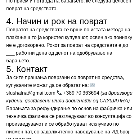
По прием и потврда на барањето, ќе следува целосен
поврат на средствата.
4. Начин и рок на поврат
Повратот на средствата се врши по истата метода на
плаќање што ја користел купувачот, освен ако поинаку
не е договорено. Рокот за поврат на средствата е до
___ работни дена од денот на одобрување на
барањето.
5. Контакт
За сите прашања поврзани со поврат на средства,
купувачите можат да се обратат на:
slushalna@gmail.com
+389 70 363694
(за производи
купени, доставени и/или подигнати од СЛУШАЛНА)
Барањата за рефундирање по основ на фабричка или
техничка фалинка се разгледуваат во консултација со
произведувачот и се обработуваат исклучиво по
писмен пат, со задолжително наведување на ИД број