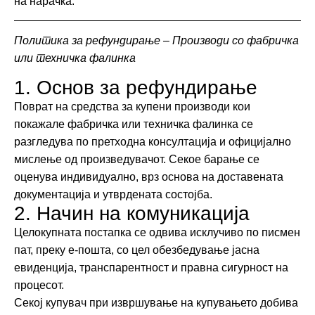
на нарачка.
Политика за рефундирање – Производи со фабричка
или техничка фалинка
1. Основ за рефундирање
Поврат на средства за купени производи кои
покажале фабричка или техничка фалинка се
разгледува по претходна консултација и официјално
мислење од произведувачот. Секое барање се
оценува индивидуално, врз основа на доставената
документација и утврдената состојба.
2. Начин на комуникација
Целокупната постапка се одвива исклучиво по писмен
пат, преку е-пошта, со цел обезбедување јасна
евиденција, транспарентност и правна сигурност на
процесот.
Секој купувач при извршување на купувањето добива