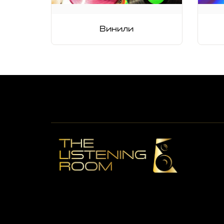
Винили
High-End Hi-Fi & Premium Shop во Скопје со
курирана аудио опрема, listening room искуство и
персонализирани аудио презентации со
закажување.