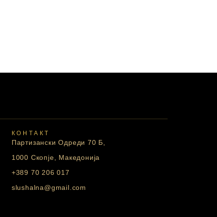
КОНТАКТ
Партизански Одреди 70 Б,
1000 Скопје, Македонија
+389 70 206 017
slushalna@gmail.com