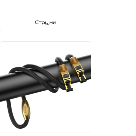
Струјни