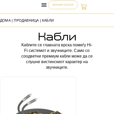
ЗАКАЖИ СЕСИЈА
ДОМА
|
ПРОДАВНИЦА
| КАБЛИ
Кабли
Каблите се главната врска помеѓу Hi-
Fi системот и звучниците. Само со
соодветни премиум кабли може да се
слушне вистинскиот карактер на
звучниците.