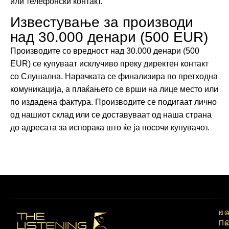
или телефонски контакт.
Известување за производи
над 30.000 денари (500 EUR)
Производите со вредност над 30.000 денари (500
EUR) се купуваат исклучиво преку директен контакт
со Слушална. Нарачката се финализира по претходна
комуникација, а плаќањето се врши на лице место или
по издадена фактура. Производите се подигаат лично
од нашиот склад или се доставуваат од наша страна
до адресата за испорака што ќе ја посочи купувачот.
Н
К
П
Па