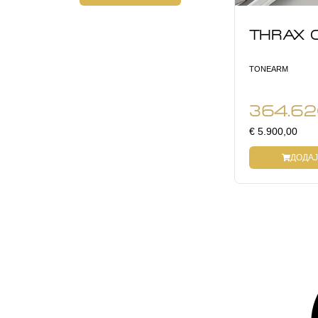
THRAX 
TONEARM
364.6
€ 5.900,00
ДОДАЈ