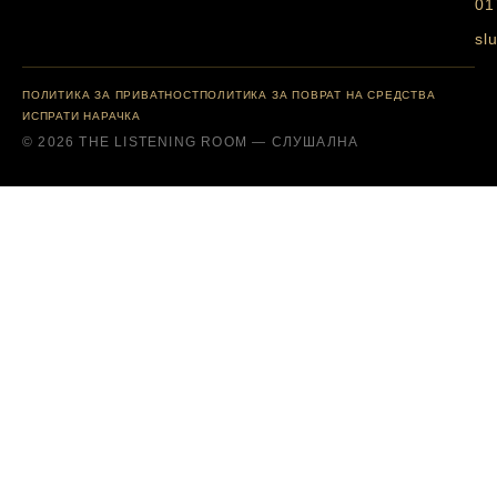
01
sl
ПОЛИТИКА ЗА ПРИВАТНОСТ
ПОЛИТИКА ЗА ПОВРАТ НА СРЕДСТВА
ИСПРАТИ НАРАЧКА
© 2026 THE LISTENING ROOM — СЛУШАЛНА