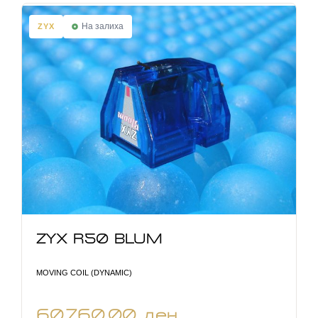
На залиха
ZYX
ZYX R50 BLUM
MOVING COIL (DYNAMIC)
60.760,00
ден