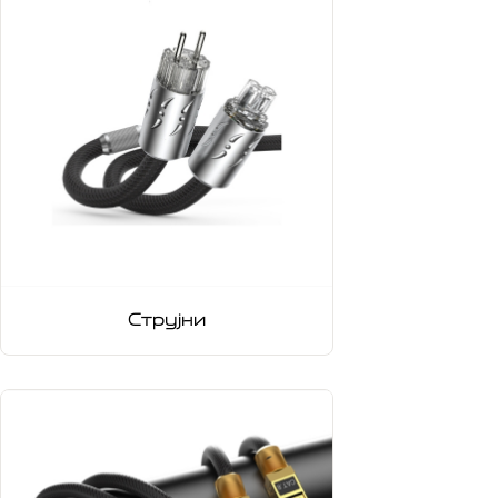
Струјни