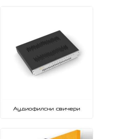
Аудиофилски свичери