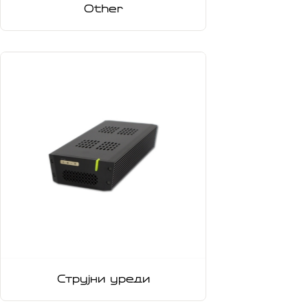
Other
Струјни уреди