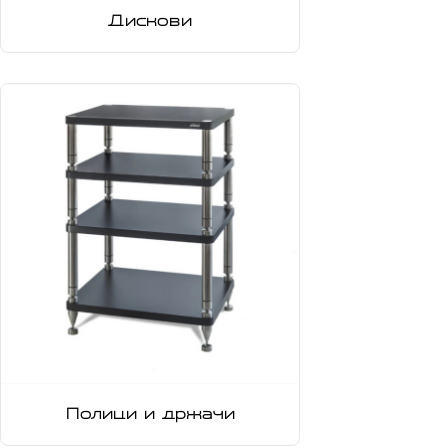
Дискови
Полици и држачи