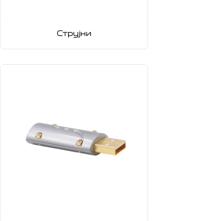
Струјни