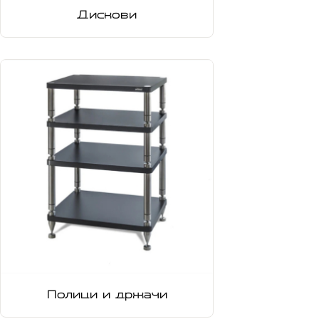
Дискови
Полици и држачи