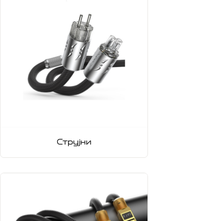
Струјни