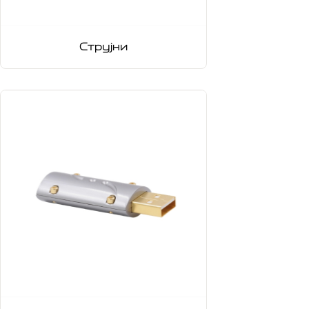
Струјни