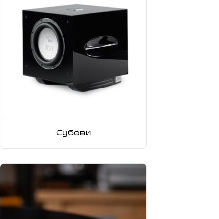
Субови