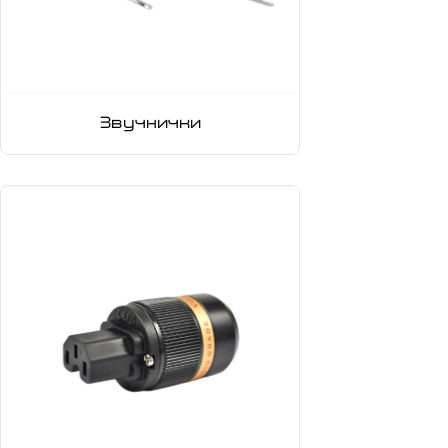
Звучнички