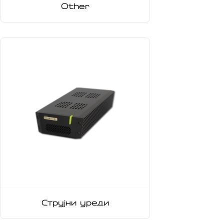
Other
Струјни уреди