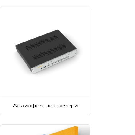
Аудиофилски свичери