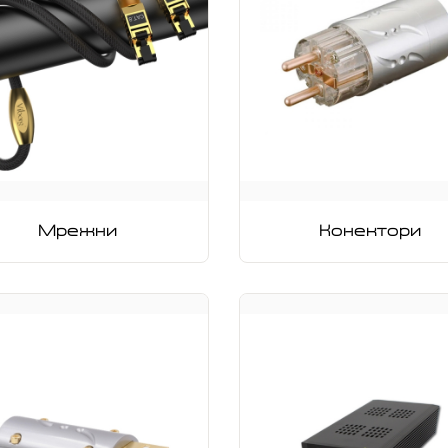
Мрежни
Конектори