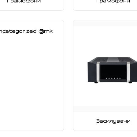
Грамофони
Грамофони
ncategorized @mk
Засилувачи