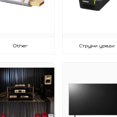
Other
Струјни уреди