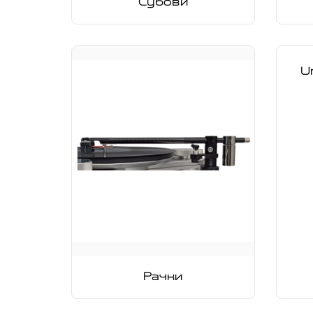
Субови
U
Рачки