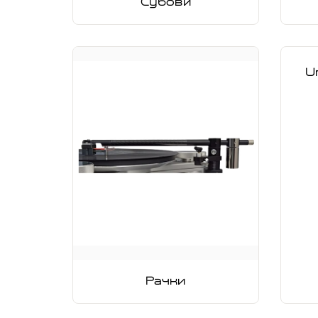
Субови
U
Рачки