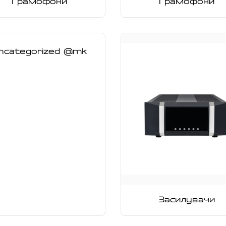
Грамофони
Грамофони
ncategorized @mk
Засилувачи