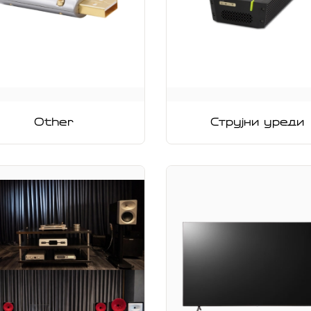
Other
Струјни уреди