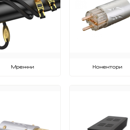
Мрежни
Конектори