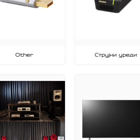
Other
Струјни уреди