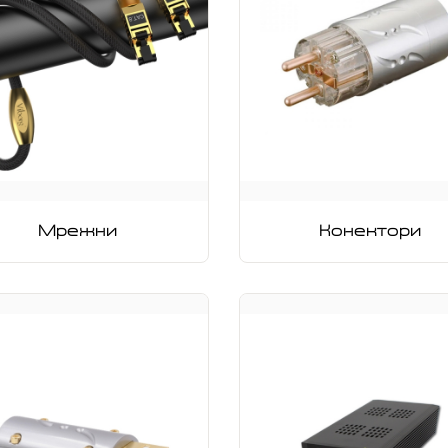
Мрежни
Конектори