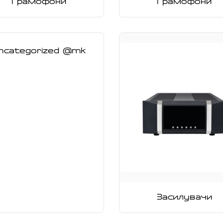
Грамофони
Грамофони
ncategorized @mk
Засилувачи