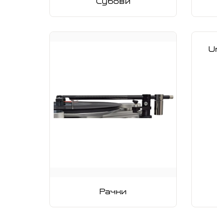
Субови
U
Рачки