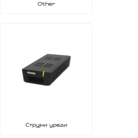
Other
Струјни уреди