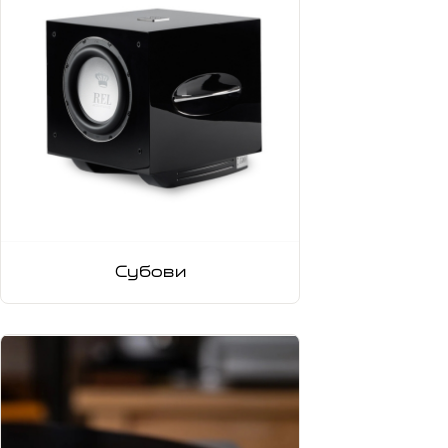
Субови