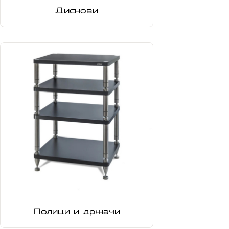
Дискови
Полици и држачи