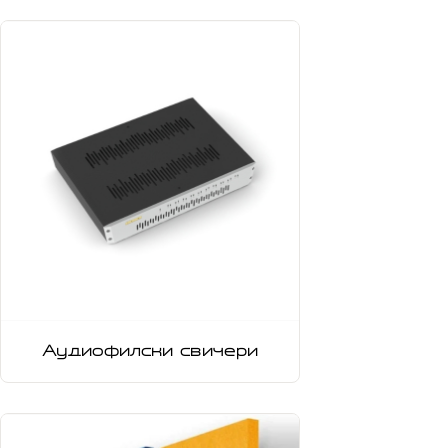
Аудиофилски свичери