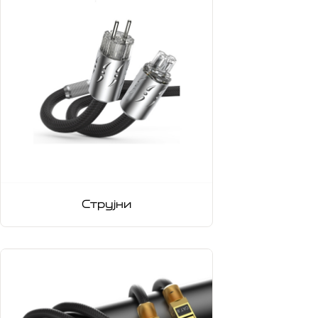
Струјни