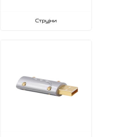
Струјни