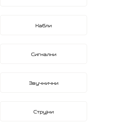
Кабли
Сигнални
Звучнички
Струјни