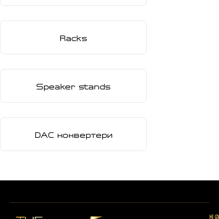
Racks
Speaker stands
DAC конвертери
Н
К