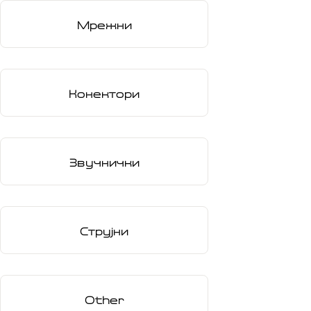
Мрежни
Конектори
Звучнички
Струјни
Other