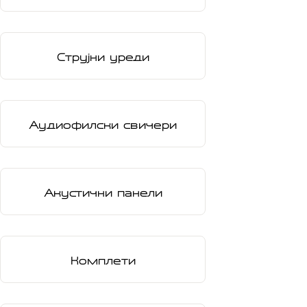
Струјни уреди
Аудиофилски свичери
Акустични панели
Комплети