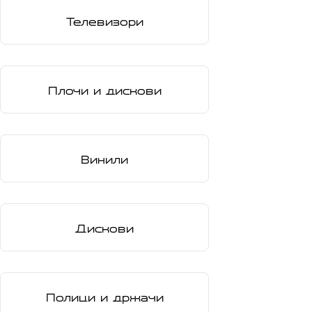
Телевизори
Плочи и дискови
Винили
Дискови
Полици и држачи