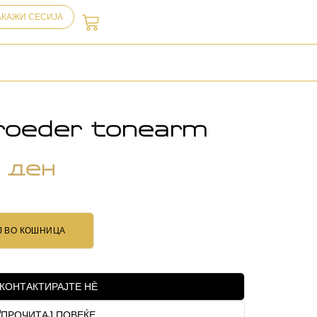
АКАЖИ СЕСИЈА
roeder tonearm
0
ден
Ј ВО КОШНИЦА
КОНТАКТИРАЈТЕ НЀ
ПРОЧИТАЈ ПОВЕЌЕ