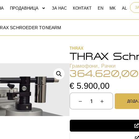
З
НА
ПРОДАВНИЦА
ЗА НАС
КОНТАКТ
HRAX SCHROEDER TONEARM
THRAX
THRAX Sch
Грамофони
,
Рачки
364.620,0
€ 5.900,00
−
+
ДОДА