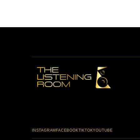
High-End Hi-Fi & Premium Shop во Скопје со
курирана аудио опрема, listening room искуство и
персонализирани аудио презентации со
закажување.
INSTAGRAM
FACEBOOK
TIKTOK
YOUTUBE