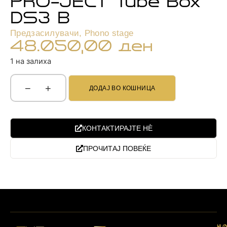
PRO-JECT Tube Box
DS3 B
Предзасилувачи
,
Phono stage
48.050,00
ден
1 на залиха
−
+
ДОДАЈ ВО КОШНИЦА
КОНТАКТИРАЈТЕ НЀ
ПРОЧИТАЈ ПОВЕЌЕ