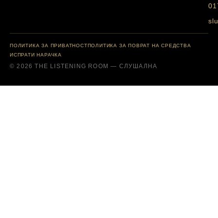
01
sl
ПОЛИТИКА ЗА ПРИВАТНОСТ
ПОЛИТИКА ЗА ПОВРАТ НА СРЕДСТВА
ИСПРАТИ НАРАЧКА
© 2026 THE LISTENING ROOM — СЛУШАЛНА