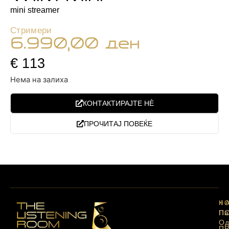
mini streamer
Стримери
6.990,00
ден
€ 113
Нема на залиха
КОНТАКТИРАЈТЕ НЀ
ПРОЧИТАЈ ПОВЕЌЕ
Н
К
П
Па
Од
П