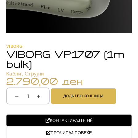
VIBORG
VIBORG VP1707 (1m
bulk)
Кабли
,
Струјни
2.790,00
ден
−
+
ДОДАЈ ВО КОШНИЦА
КОНТАКТИРАЈТЕ НЀ
ПРОЧИТАЈ ПОВЕЌЕ