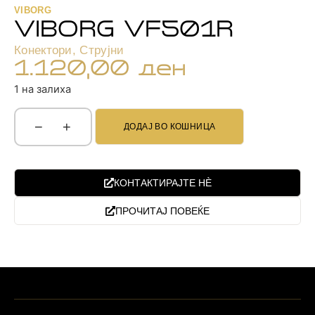
VIBORG
VIBORG VF501R
Конектори
,
Струјни
1.120,00
ден
1 на залиха
−
+
ДОДАЈ ВО КОШНИЦА
КОНТАКТИРАЈТЕ НЀ
ПРОЧИТАЈ ПОВЕЌЕ