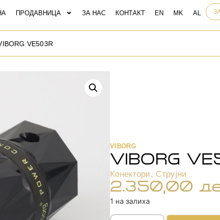
З
НА
ПРОДАВНИЦА
ЗА НАС
КОНТАКТ
VIBORG VE503R
VIBORG
VIBORG VE
Конектори
,
Струјни
2.350,00
д
1 на залиха