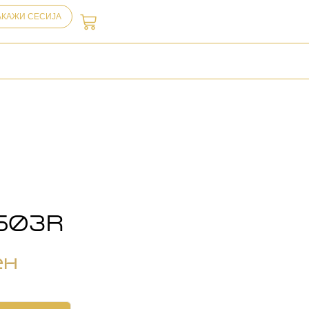
АКАЖИ СЕСИЈА
503R
ен