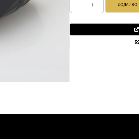
−
+
ДОДАЈ ВО