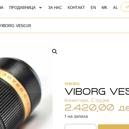
З
НА
ПРОДАВНИЦА
ЗА НАС
КОНТАКТ
VIBORG VE501R
VIBORG
VIBORG VE
Конектори
,
Струјни
2.420,00
д
1 на залиха