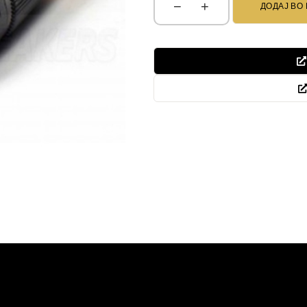
−
+
ДОДАЈ ВО