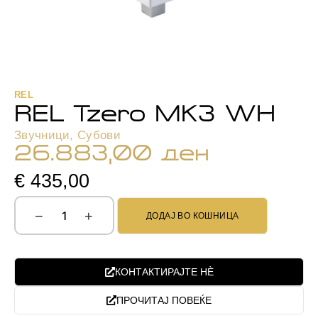
REL
REL Tzero MK3 WH
Звучници
,
Субови
26.883,00
ден
€ 435,00
−
+
ДОДАЈ ВО КОШНИЦА
КОНТАКТИРАЈТЕ НЀ
ПРОЧИТАЈ ПОВЕЌЕ