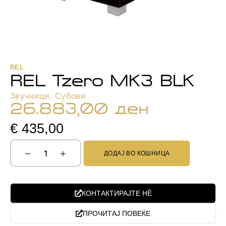
REL
REL Tzero MK3 BLK
Звучници
,
Субови
26.883,00
ден
€ 435,00
−
+
ДОДАЈ ВО КОШНИЦА
КОНТАКТИРАЈТЕ НЀ
ПРОЧИТАЈ ПОВЕЌЕ