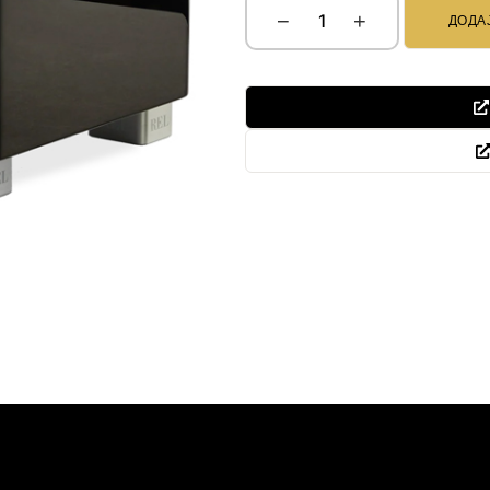
−
+
ДОДА