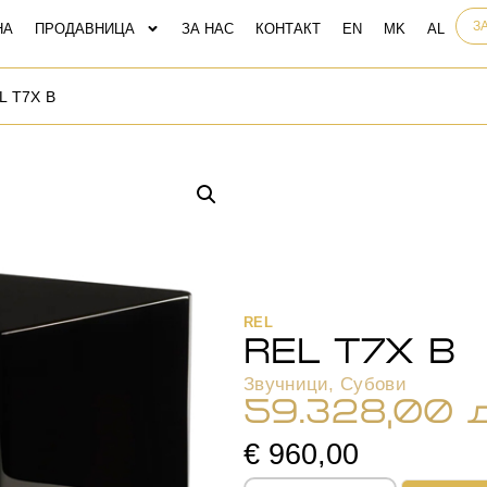
З
НА
ПРОДАВНИЦА
ЗА НАС
КОНТАКТ
L T7X B
REL
REL T7X B
Звучници
,
Субови
59.328,00
€ 960,00