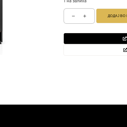
1 на залиха
−
+
ДОДАЈ ВО