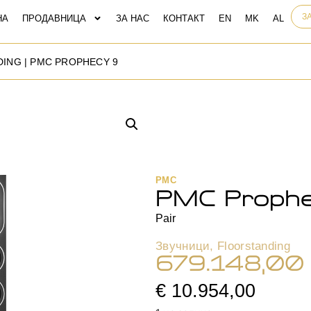
З
НА
ПРОДАВНИЦА
ЗА НАС
КОНТАКТ
DING
| PMC PROPHECY 9
PMC
PMC Proph
Pair
Звучници
,
Floorstanding
679.148,0
€ 10.954,00