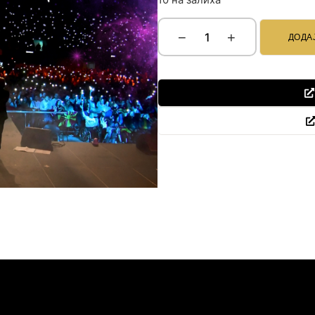
−
+
ДОДА