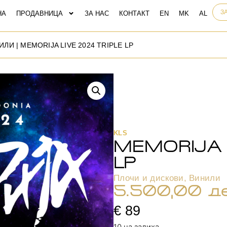
З
НА
ПРОДАВНИЦА
ЗА НАС
КОНТАКТ
ИЛИ
| MEMORIJA LIVE 2024 TRIPLE LP
KLS
MEMORIJA L
LP
Плочи и дискови
,
Винили
5.500,00
д
€ 89
10 на залиха