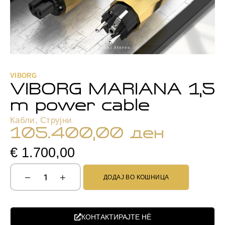
VIBORG
VIBORG MARIANA 1,5
m power cable
Кабли
,
Струјни
105.400,00
ден
€ 1.700,00
−
+
ДОДАЈ ВО КОШНИЦА
КОНТАКТИРАЈТЕ НЀ