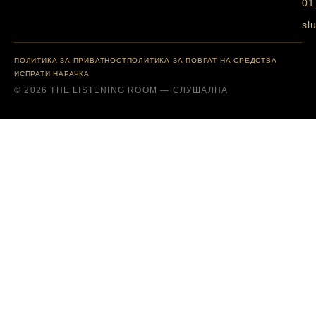
01
sl
ПОЛИТИКА ЗА ПРИВАТНОСТ
ПОЛИТИКА ЗА ПОВРАТ НА СРЕДСТВА
ИСПРАТИ НАРАЧКА
© 2026 THE LISTENING ROOM — СЛУШАЛНА