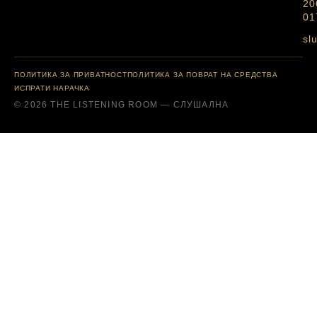
20
01
sl
ПОЛИТИКА ЗА ПРИВАТНОСТ
ПОЛИТИКА ЗА ПОВРАТ НА СРЕДСТВА
ИСПРАТИ НАРАЧКА
© 2026 THE LISTENING ROOM — СЛУШАЛНА