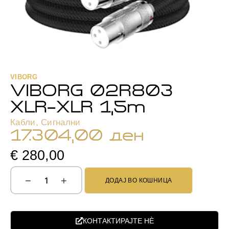
VIBORG
VIBORG 02R803
XLR-XLR 1,5m
Кабли
,
Сигнални
17.304,00
ден
€ 280,00
−
+
ДОДАЈ ВО КОШНИЦА
КОНТАКТИРАЈТЕ НЀ